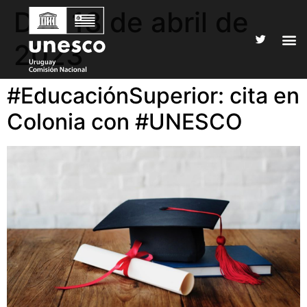
Día:
13 de abril de
2023
#EducaciónSuperior: cita en
Colonia con #UNESCO