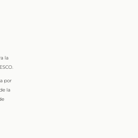
a la
UNESCO.
da por
de la
de