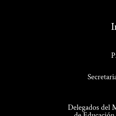
I
P
Secretari
Delegados del M
de Educación 