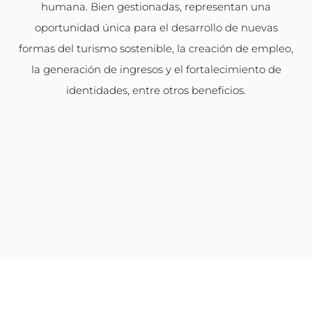
humana. Bien gestionadas, representan una
oportunidad única para el desarrollo de nuevas
formas del turismo sostenible, la creación de empleo,
la generación de ingresos y el fortalecimiento de
identidades, entre otros beneficios.
Comisión Nacional de Uruguay para la UNESCO
Ministerio de Educación y Cultura
Reconquista 535 Piso 5 – 11000
Montevideo – URUGUAY
(598)
1825 interno 01533
unesco@mec.gub.uy