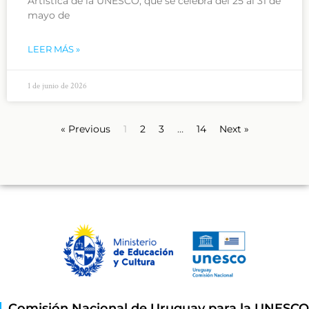
Artística de la UNESCO, que se celebra del 25 al 31 de
mayo de
LEER MÁS »
1 de junio de 2026
« Previous
1
2
3
…
14
Next »
Comisión Nacional de Uruguay para la UNESCO