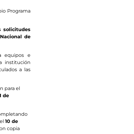
pio Programa
 solicitudes
 Nacional de
ra equipos e
 institución
ulados a las
n para el
1 de
completando
el
1
0
de
on copia