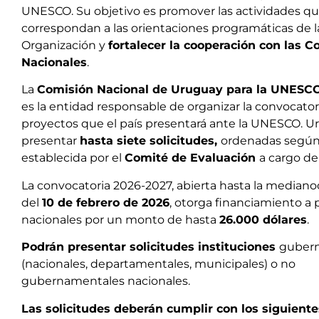
UNESCO. Su objetivo es promover las actividades q
correspondan a las orientaciones programáticas de l
Organización y
fortalecer la cooperación con las 
Nacionales
.
La
Comisión Nacional de Uruguay para la UNESC
es la entidad responsable de organizar la convocator
proyectos que el país presentará ante la UNESCO. 
presentar
hasta siete solicitudes,
ordenadas según 
establecida por el
Comité de Evaluación
a cargo de
La convocatoria 2026-2027, abierta hasta la median
del
1
0
de febrero de 202
6
, otorga financiamiento a
nacionales por un monto de hasta
26.000 dólares
.
Podrán presentar solicitudes instituciones
guber
(nacionales, departamentales, municipales) o no
gubernamentales nacionales.
Las solicitudes deberán cumplir con los siguientes