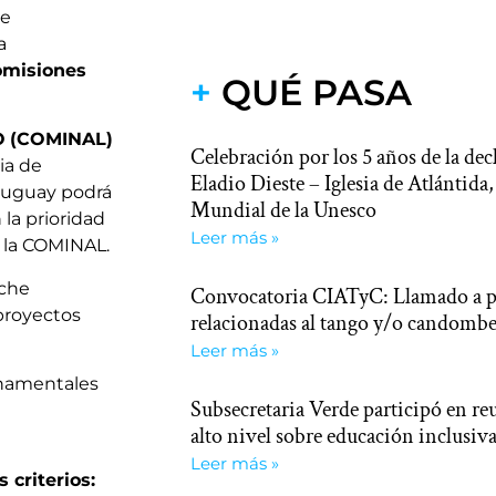
ue
a
Comisiones
+
QUÉ PASA
O
(COMINAL)
Celebración por los 5 años de la dec
ia de
Eladio Dieste – Iglesia de Atlántid
Uruguay podrá
Mundial de la Unesco
la prioridad
Leer más »
 la COMINAL.
oche
Convocatoria CIATyC: Llamado a pr
 proyectos
relacionadas al tango y/o candomb
Leer más »
namentales
Subsecretaria Verde participó en re
alto nivel sobre educación inclusiva
Leer más »
 criterios: