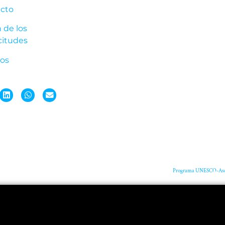
ecto
 de los
citudes
dos
Programa UNESCO-Aschbe