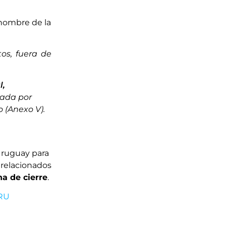
nombre de la
os, fuera de
l,
mada por
 (Anexo V).
Uruguay para
 relacionados
ha de cierre
.
URU