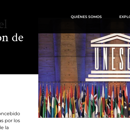
QUIÉNES SOMOS
EXPL
el
ón de
oncebido
as por los
e la