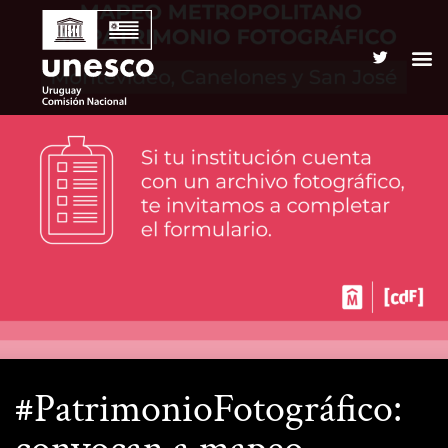
#PatrimonioFotográfico: