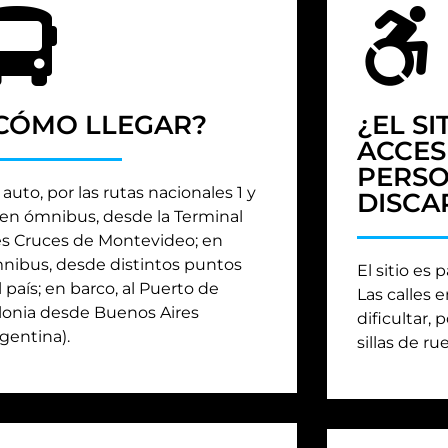
CÓMO LLEGAR?
¿EL SI
ACCES
PERSO
auto, por las rutas nacionales 1 y
DISCA
; en ómnibus, desde la Terminal
es Cruces de Montevideo; en
nibus, desde distintos puntos
El sitio es
 país; en barco, al Puerto de
Las calles
lonia desde Buenos Aires
dificultar, 
rgentina).
sillas de ru