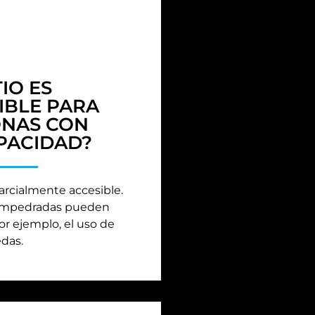
TIO ES
IBLE PARA
NAS CON
PACIDAD?
 parcialmente accesible.
 empedradas pueden
por ejemplo, el uso de
edas.