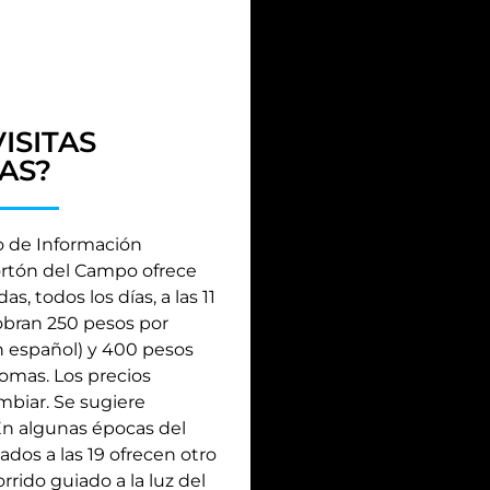
ISITAS
AS?
ro de Información
ortón del Campo ofrece
das, todos los días, a las 11
 Cobran 250 pesos por
n español) y 400 pesos
iomas. Los precios
biar. Se sugiere
En algunas épocas del
bados a las 19 ofrecen otro
rrido guiado a la luz del