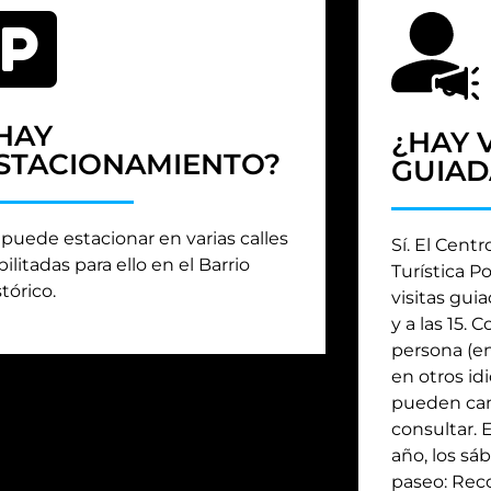
HAY
¿HAY V
STACIONAMIENTO?
GUIAD
 puede estacionar en varias calles
Sí. El Cent
ilitadas para ello en el Barrio
Turística P
tórico.
visitas guia
y a las 15.
persona (e
en otros id
pueden cam
consultar. 
año, los sá
paseo: Reco