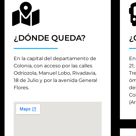
¿DÓNDE QUEDA?
¿
En la capital del departamento de
En 
Colonia, con acceso por las calles
21
Odriozola, Manuel Lobo, Rivadavia,
Tr
18 de Julio y por la avenida General
óm
Flores.
del
Co
(A