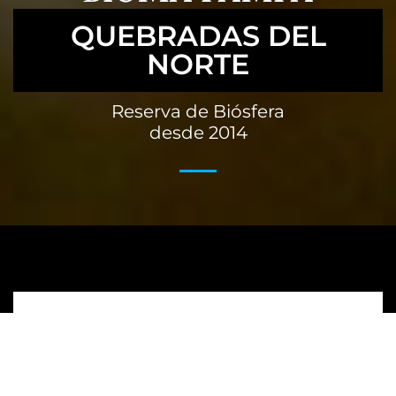
QUEBRADAS DEL
NORTE
Comisión Nacional de Uruguay para la UNESCO
Reserva de Biósfera
Ministerio de Educación y Cultura
desde 2014
Reconquista 535 Piso 5 – 11000
Montevideo – URUGUAY
(598)
1825 interno 01533
unesco@mec.gub.uy