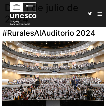
Día:
1 de julio de
2024
#RuralesAlAuditorio 2024