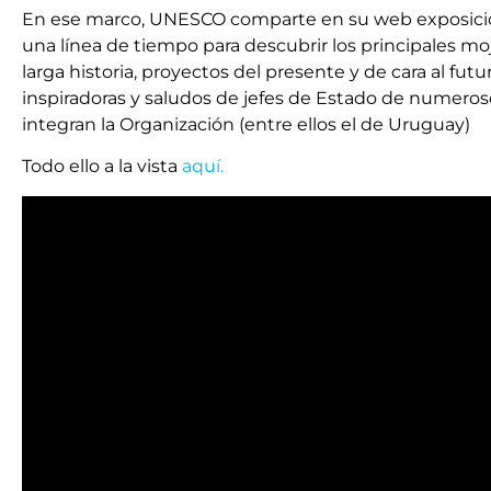
En ese marco, UNESCO comparte en su web exposicion
una línea de tiempo para descubrir los principales m
larga historia, proyectos del presente y de cara al futu
inspiradoras y saludos de jefes de Estado de numeros
integran la Organización (entre ellos el de Uruguay)
Todo ello a la vista
aquí.