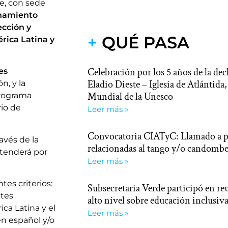
be, con sede
namiento
ección y
+
QUÉ PASA
rica Latina y
Celebración por los 5 años de la dec
es
Eladio Dieste – Iglesia de Atlántid
n, y la
Mundial de la Unesco
Programa
rio de
Leer más »
Convocatoria CIATyC: Llamado a pr
ravés de la
relacionadas al tango y/o candomb
xtenderá por
Leer más »
es criterios:
Subsecretaria Verde participó en re
ntes
alto nivel sobre educación inclusiva
ca Latina y el
Leer más »
n español y/o