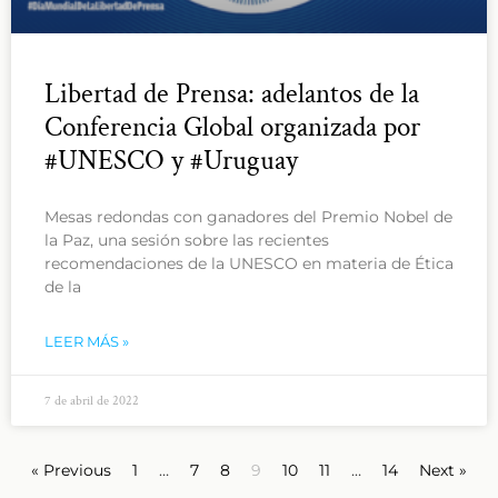
Libertad de Prensa: adelantos de la
Conferencia Global organizada por
#UNESCO y #Uruguay
Mesas redondas con ganadores del Premio Nobel de
la Paz, una sesión sobre las recientes
recomendaciones de la UNESCO en materia de Ética
de la
LEER MÁS »
7 de abril de 2022
« Previous
1
…
7
8
9
10
11
…
14
Next »