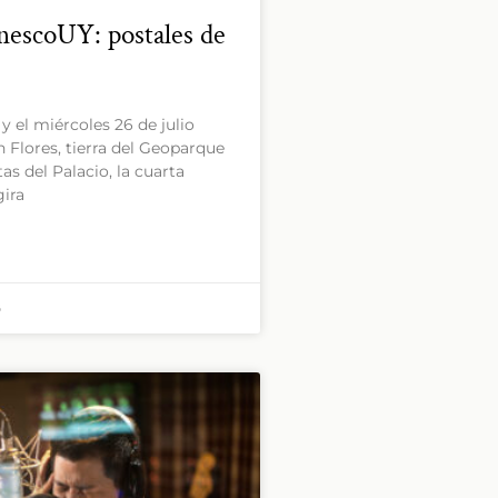
escoUY: postales de
y el miércoles 26 de julio
n Flores, tierra del Geoparque
as del Palacio, la cuarta
gira
3