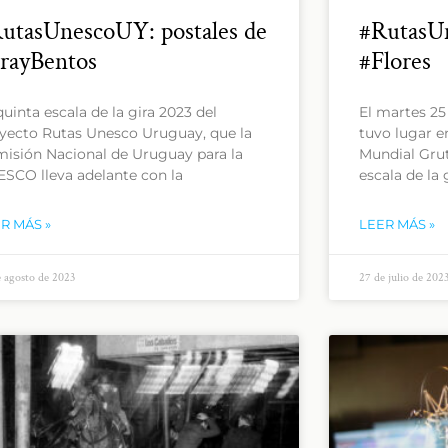
utasUnescoUY: postales de
#RutasUn
rayBentos
#Flores
quinta escala de la gira 2023 del
El martes 25 
yecto Rutas Unesco Uruguay, que la
tuvo lugar e
isión Nacional de Uruguay para la
Mundial Grut
SCO lleva adelante con la
escala de la 
R MÁS »
LEER MÁS »
e agosto de 2023
27 de julio de 202