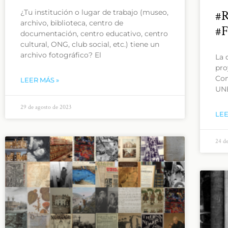
¿Tu institución o lugar de trabajo (museo,
#R
archivo, biblioteca, centro de
#F
documentación, centro educativo, centro
cultural, ONG, club social, etc.) tiene un
archivo fotográfico? El
La 
pro
Com
LEER MÁS »
UNE
29 de agosto de 2023
LEE
24 d